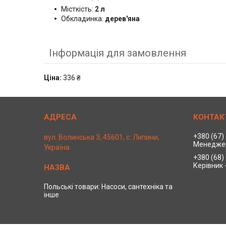
Місткість:
2 л
Обкладинка:
дерев'яна
Інформація для замовлення
Ціна:
336 ₴
+380 (67)
вул. Волинська 3, 45601, с. Липини,
Менедже
Україна
+380 (68)
Керівник 
Польські товари: Насоси, сантехніка та
інше