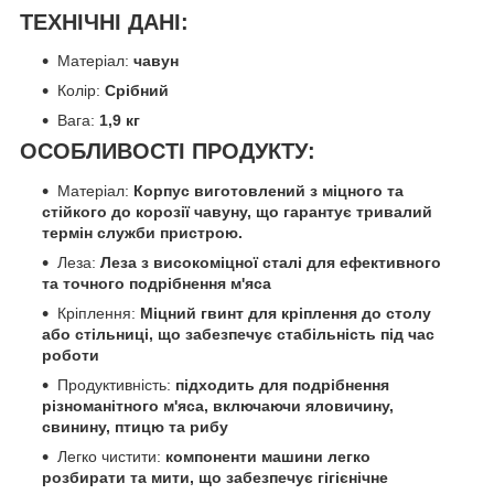
ТЕХНІЧНІ ДАНІ:
Матеріал:
чавун
Колір:
Срібний
Вага:
1,9 кг
ОСОБЛИВОСТІ ПРОДУКТУ:
Матеріал:
Корпус виготовлений з міцного та
стійкого до корозії чавуну, що гарантує тривалий
термін служби пристрою.
Леза:
Леза з високоміцної сталі для ефективного
та точного подрібнення м'яса
Кріплення:
Міцний гвинт для кріплення до столу
або стільниці, що забезпечує стабільність під час
роботи
Продуктивність:
підходить для подрібнення
різноманітного м'яса, включаючи яловичину,
свинину, птицю та рибу
Легко чистити:
компоненти машини легко
розбирати та мити, що забезпечує гігієнічне