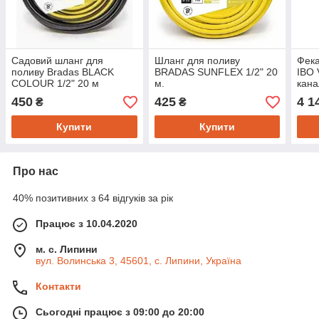
Садовий шланг для
Шланг для поливу
Фека
поливу Bradas BLACK
BRADAS SUNFLEX 1/2" 20
IBO 
COLOUR 1/2" 20 м
м.
кана
450
425
4 1
₴
₴
Купити
Купити
Про нас
40% позитивних з 64 відгуків за рік
Працює з 10.04.2020
м. с. Липини
вул. Волинська 3, 45601, с. Липини, Україна
Контакти
Сьогодні працює з 09:00 до 20:00