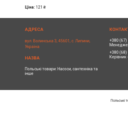
Ціна:
121 ₴
+380 (67)
вул. Волинська 3, 45601, с. Липини,
Менедже
Україна
+380 (68)
Керівник 
Польські товари: Насоси, сантехніка та
інше