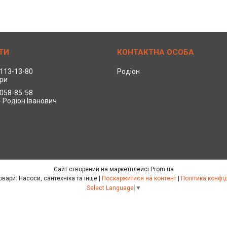
 113-13-80
Родіон
ри
 058-85-58
- Родіон Іванович
Сайт створений на маркетплейсі
Prom.ua
Польські товари: Насоси, сантехніка та інше |
Поскаржитися на контент
|
Політика конфі
Select Language
▼