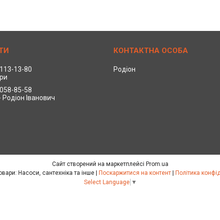
 113-13-80
Родіон
ри
 058-85-58
- Родіон Іванович
Сайт створений на маркетплейсі
Prom.ua
Польські товари: Насоси, сантехніка та інше |
Поскаржитися на контент
|
Політика конфі
Select Language
▼