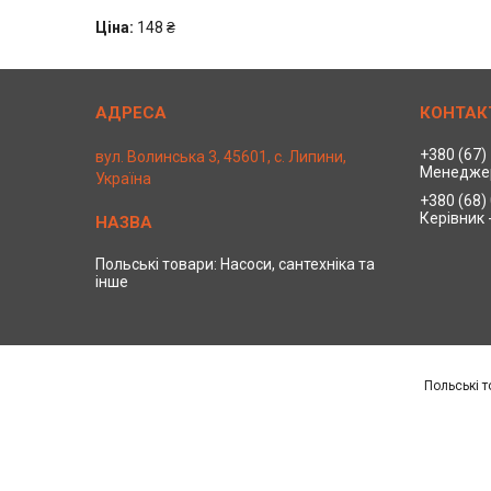
Ціна:
148 ₴
+380 (67)
вул. Волинська 3, 45601, с. Липини,
Менедже
Україна
+380 (68)
Керівник 
Польські товари: Насоси, сантехніка та
інше