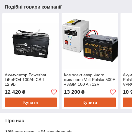
Подібні товари компанії
Акумулятор Powerbat
Комплект аварійного
Акум
LiFePO4 100Ah CB-L
живлення Volt Polska 500E
Pols
12.9В
+ AGM 100 Ah 12V
VPR
12 420
13 200
10 
₴
₴
Купити
Купити
Про нас
39% позитивних з 64 відгуків за рік