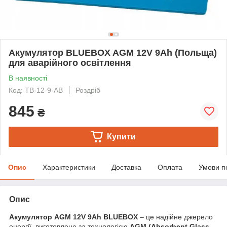
Акумулятор BLUEBOX AGM 12V 9Ah (Польща)
для аварійного освітлення
В наявності
Код: TB-12-9-AB
Роздріб
845
₴
Купити
Опис
Характеристики
Доставка
Оплата
Умови п
Опис
Акумулятор AGM 12V 9Ah BLUEBOX
– це надійне джерело
енергії, виготовлене за технологією
AGM (Absorbent Glass