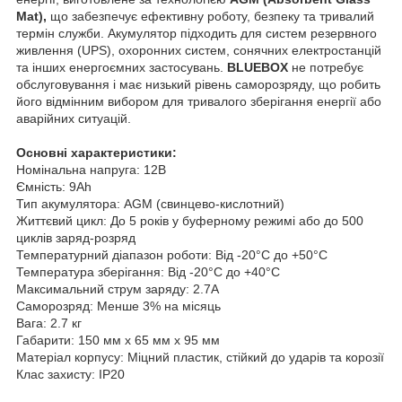
Mat),
що забезпечує ефективну роботу, безпеку та тривалий
термін служби. Акумулятор підходить для систем резервного
живлення (UPS), охоронних систем, сонячних електростанцій
та інших енергоємних застосувань.
BLUEBOX
не потребує
обслуговування і має низький рівень саморозряду, що робить
його відмінним вибором для тривалого зберігання енергії або
аварійних ситуацій.
Основні характеристики:
Номінальна напруга: 12В
Ємність: 9Ah
Тип акумулятора: AGM (свинцево-кислотний)
Життєвий цикл: До 5 років у буферному режимі або до 500
циклів заряд-розряд
Температурний діапазон роботи: Від -20°C до +50°C
Температура зберігання: Від -20°C до +40°C
Максимальний струм заряду: 2.7A
Саморозряд: Менше 3% на місяць
Вага: 2.7 кг
Габарити: 150 мм x 65 мм x 95 мм
Матеріал корпусу: Міцний пластик, стійкий до ударів та корозії
Клас захисту: IP20