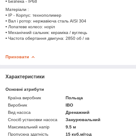
• Безпека - IP68
Матеріали :
• IP - Корпус: технополимер
• Вал і ротор: нержавіюча сталь AISI 304
• Лопатеве колесо: норіл
• Механічний сальник: кераміка / вуглець
• Частота обертання двигуна: 2850 об / хв
Приховати
Характеристики
Основні атрибути
Країна виробник
Польща
Виробник
IBO
Вид насоса
Дренажний
Спосіб установки насоса
Занурювальний
Максимальний напір
9.5 м
Пропускна здатність
15 куб.м/год