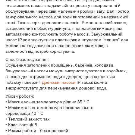
пластикових насосів надзвичайно проста у використанні й
обслуговуванні через свій маленький розмір і вагу. Вал і ротор
занурювального насоса для води виготовлений з нержавіючої
сталі. Також серія дренажних насосів IP має тепловий захист,
встановлений в обмотку двигуна, і поплавкові вимикачі, які
автоматично контролюють роботу насосів. Занурювальний
насос IP комплектується пластиковим штуцером "ялинка" для
можливості підключення шлангів різних діаметрів, в
залежності від потреб користувача.
Спосіб застосування :
Осушення затоплених приміщень, басейнів, колодязів.
Занурювальні насоси можуть використовуватися в водоймах,
а також для отримання води з джерел, що знаходяться
поблизу поверхні.
Дренажні насоси
IP також можна
використовувати для перекачування дощової води.
Умови роботи:
• Максимальна температура рідини 35 ° C
• Максимальна температура навколишнього
середовища 40 ° С
• Тепловий захист: так
• Клас ізоляції B
• Режим роботи - безперервний