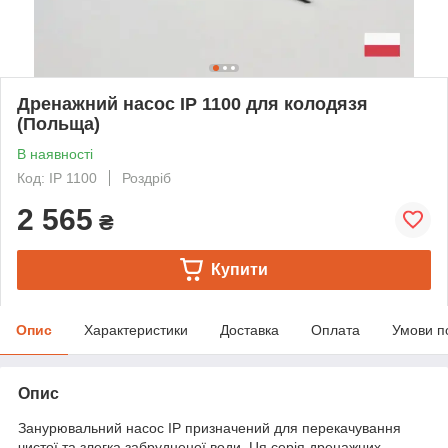
Дренажний насос IP 1100 для колодязя
(Польща)
В наявності
Код: IP 1100
Роздріб
2 565
₴
Купити
Опис
Характеристики
Доставка
Оплата
Умови п
Опис
Занурювальний насос IP призначений для перекачування
чистої та злегка забрудненої води. Ця серія дренажних