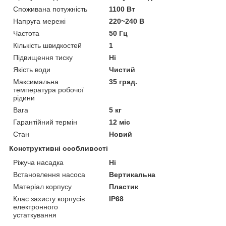
Споживана потужність
1100 Вт
Напруга мережі
220~240 В
Частота
50 Гц
Кількість швидкостей
1
Підвищення тиску
Ні
Якість води
Чистий
Максимальна
35 град.
температура робочої
рідини
Вага
5 кг
Гарантійний термін
12 міс
Стан
Новий
Конструктивні особливості
Ріжуча насадка
Ні
Встановлення насоса
Вертикальна
Матеріал корпусу
Пластик
Клас захисту корпусів
IP68
електронного
устаткування