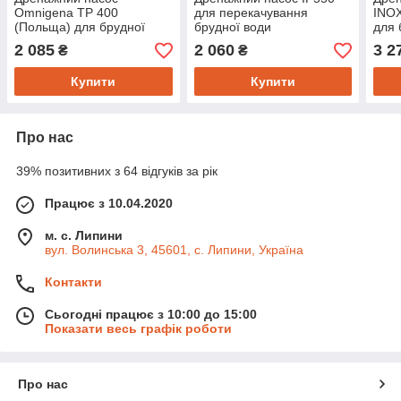
Omnigena TP 400
для перекачування
INOX
(Польща) для брудної
брудної води
для 
води
2 085
2 060
3 2
₴
₴
Купити
Купити
Про нас
39% позитивних з 64 відгуків за рік
Працює з 10.04.2020
м. с. Липини
вул. Волинська 3, 45601, с. Липини, Україна
Контакти
Сьогодні працює з 10:00 до 15:00
Показати весь графік роботи
Про нас