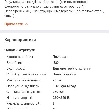
Регульована швидкість обертання (три положення);
Економічність (низьке споживання електроенергії);
Перевірені й міцні конструкційні матеріали (нержавіюча сталь,
чавун).
Приховати
Характеристики
Основні атрибути
Країна виробник
Польща
Виробник
IBO
Вид насоса
Для системи опалення
Спосіб установки насоса
Поверхневий
Максимальний напір
7.5 м
Пропускна здатність
6.18 куб.м/год
Споживана потужність
270 Вт
Напруга мережі
220~240 В
Кількість швидкостей
3