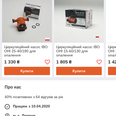
Циркуляційний насос IBO
Циркуляційний насос IBO
Цирк
OHI 25-40/180 для
OHI 15-60/130 для
OHI 
опалення
опалення
опа
1 330
1 805
1 4
₴
₴
Купити
Купити
Про нас
40% позитивних з 64 відгуків за рік
Працює з 10.04.2020
м. с. Липини