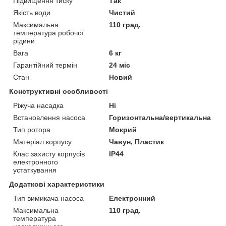
Підвищення тиску
Так
Якість води
Чистий
Максимальна
110 град.
температура робочої
рідини
Вага
6 кг
Гарантійний термін
24 міс
Стан
Новий
Конструктивні особливості
Ріжуча насадка
Ні
Встановлення насоса
Горизонтальна/вертикальна
Тип ротора
Мокрий
Матеріал корпусу
Чавун, Пластик
Клас захисту корпусів
IP44
електронного
устаткування
Додаткові характеристики
Тип вимикача насоса
Електронний
Максимальна
110 град.
температура