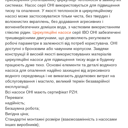
системах. Насос серії OHI використовується для підвищення
тиску та опалення. У якості теплоносія в циркуляційному
насосі може застосовуватися тільки чиста, без твердих і
волокнистих вкраплень, без додавання агресивних і
вогненебезпечних домішок вода, з частковим використанням
гліколю рідин.
Циркуляційні насоси
серії IBO OHI забезпечені
тришвидкісними двигунами, що дозволяють регулювати
робочі параметри в залежності від потреб користувача. OHI
доступні з бронзовим або чавунним корпусом. Завдяки
конструкції й високій якості використовуваних матеріалів
циркуляційні насоси для підвищення тиску води в будинку
працюють дуже тихо. Основні елементи та деталі водяного
насоса для опалення надійно захищені від агресивного
водного середовища і не вимагають додаткових витрат на
обслуговування і мастило, великий термін безаварійної
експлуатації.
Всі насоси OHI мають сертифікат PZH.
Переваги:
надійність;
Безшумна робота;
Вигідна ціна;
Стандартні монтажні розміри (взаємозамінність з насосами
інших виробників);