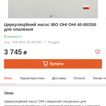
Циркуляційний насос IBO OHI OHI 40-80/200
для опалення
В наявності
Код: OHI MAX 40-80/200
Роздріб
3 745
₴
Купити
Опис
Характеристики
Доставка
Оплата
Умови п
Опис
Циркуляційний насос OHI створений спеціально для
прискорення (поліпшення) циркуляції теплоносія в замкнутих