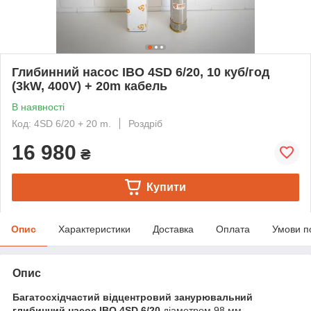
Глибинний насос IBO 4SD 6/20, 10 куб/год
(3kW, 400V) + 20m кабель
В наявності
Код: 4SD 6/20 + 20 m.
Роздріб
16 980
₴
Купити
Опис
Характеристики
Доставка
Оплата
Умови п
Опис
Багатосхідчастий відцентровий занурювальний
глибинний насос IBO 4SD 6/20
діаметром 98 мм