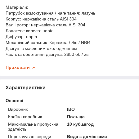
Матеріали:
Патрубок всмоктування / нагнітання: латунь
Корпус: нержавіюча сталь AISI 304
Вал і ротор: нержавіюча сталь AISI 304
Лопатеве колесо: норіл
Дифузор: норіл
Механічний сальник: Кераміка / Sic / NBR
Двигун: з масляним охолодженням
Частота обертання двигуна: 2850 об / хв
Приховати
Характеристики
Основні
Виробник
IBO
Країна виробник
Польща
Максимальна пропускна
10 куб.м/год
здатність
Перекачувані середи
Вода з домішками