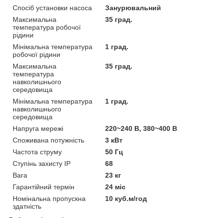
Спосіб установки насоса
Занурювальний
Максимальна
35 град.
температура робочої
рідини
Мінімальна температура
1 град.
робочої рідини
Максимальна
35 град.
температура
навколишнього
середовища
Мінімальна температура
1 град.
навколишнього
середовища
Напруга мережі
220~240 В, 380~400 В
Споживана потужність
3 кВт
Частота струму
50 Гц
Ступінь захисту IP
68
Вага
23 кг
Гарантійний термін
24 міс
Номінальна пропускна
10 куб.м/год
здатність