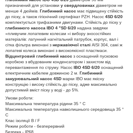
призначений для установки
у свердловинах
діаметром не
менше 4 дюймів.
Глибинний насос
має підвищену стійкість
до піску, а також гігієнічний сертифікат PZH. Насос
4SD 6/20
комплектується трифазними двигунами. Стійкість до піску у
глибинного насоса IBO 4 "SD 6/20
надана завдяки
«пливучим лопатевим колесам »і вибору зносостійких
матеріалів: латунний нагнітальний патрубок, корпус, вал і
сітка фільтра виконані з
нержавіючої сталі
AISI 304, самі ж
лопатеві колеса виконані з високоякісної пластмаси.
Відцентровий глибинний насос
з оснащений пусковою
коробкою з вбудованим конденсатором і захистом від
перевантаження по струму. Насос
IBO 4SD 6/20
оснащений
електричним кабелем довжиною 2 м.
Глибинний
занурювальний насос
4SD
марки IBO має якісну
конструкцію і високу стійкість до піску, адже максимально
допустимий вміст піску у воді - до 5%.
Умови роботи:
Максимальна температура рідини 35 ° C
Максимальна температура навколишнього середовища 35 °
C
Клас ізоляції B / F
Режим роботи - безперервний
Безпека - IP68