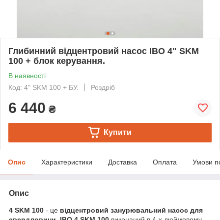
Глибинний відцентровий насос IBO 4" SKM
100 + блок керування.
В наявності
Код: 4" SKM 100 + БУ.
Роздріб
6 440
₴
Купити
Опис
Характеристики
Доставка
Оплата
Умови п
Опис
4 SKM 100
- це
відцентровий занурювальний насос для
свердловини.
IBO 4 SKM 100
виконаний в 4-х дюймовому