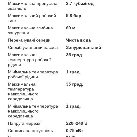
Максимальна пропускна
2.7 куб.м/год
здатність
Максимальний робочий
5.8 бар
тиск
Максимальна глибина
60 м
занурення
Перекачувані середи
Чиста вода
Спосіб установки насоса
Занурювальний
Максимальна
35 град.
температура робочої
рідини
Мінімальна температура
1 град.
робочої рідини
Максимальна
35 град.
температура
навколишнього
середовища
Мінімальна температура
1 град.
навколишнього
середовища
Напруга мережі
220~240 В
Споживана потужність
0.75 кВт