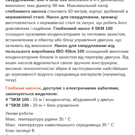
виконанні, має діаметр 98 мм. Максимальний напір
глибинного насоса
становить 60 метрів, корпус зроблений
з
нержавіючої сталі.
Насос для свердловини, криниці
виготовляється з нержавіючої сталі та латуні, що робить його
довговічним і надійним.
Глибинний насос 4 SKM 100
оснащені пусковими конденсаторами та тепловим захистом,
встановленим в обмотці або блоці управління двигуна, що
залежить від виконання.
Насос для свердловини від
польського виробника IBO 4Skm 100
оснащений виносним
конденсаторним блоком із захистом від перегріву двигуна. Від
інших насосів відрізняється своєю зручною конструкцією,
високою технологічністю збірки й застосуванням найстійкіших
до агресивності водного середовища матеріалів (наприклад,
піску).
Глибинні насоси
, доступні з електричними кабелями,
закінчуються виделкою:
4 "SKM 100 -
15 м / конденсатор, вбудований у двигун.
4 "SKM 100 -
20 м + блок управління.
Умови роботи:
Макс. температура рідини 35 ° C
Макс. температура навколишнього середовища 35 ° C
Клас ізоляції B