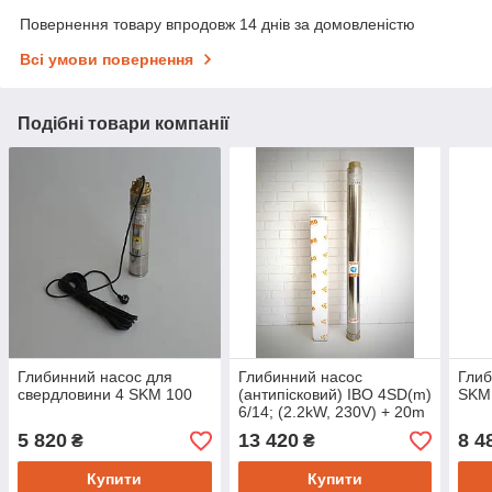
Повернення товару впродовж 14 днів за домовленістю
Всі умови повернення
Подібні товари компанії
Глибинний насос для
Глибинний насос
Глиб
свердловини 4 SKM 100
(антипісковий) IBO 4SD(m)
SKM
6/14; (2.2kW, 230V) + 20m
кабель
5 820
13 420
8 4
₴
₴
Купити
Купити