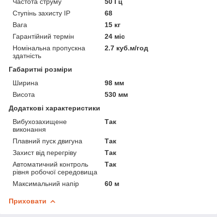
Частота струму
50 Гц
Ступінь захисту IP
68
Вага
15 кг
Гарантійний термін
24 міс
Номінальна пропускна
2.7 куб.м/год
здатність
Габаритні розміри
Ширина
98 мм
Висота
530 мм
Додаткові характеристики
Вибухозахищене
Так
виконання
Плавний пуск двигуна
Так
Захист від перегріву
Так
Автоматичний контроль
Так
рівня робочої середовища
Максимальний напір
60 м
Приховати