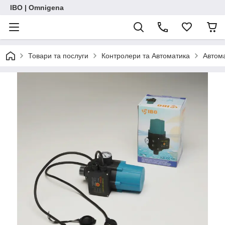
IBO | Omnigena
Товари та послуги
Контролери та Автоматика
Автома