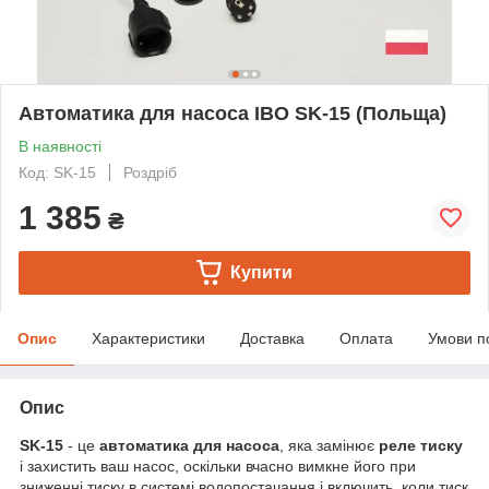
Автоматика для насоса IBO SK-15 (Польща)
В наявності
Код: SK-15
Роздріб
1 385
₴
Купити
Опис
Характеристики
Доставка
Оплата
Умови п
Опис
SK-15
- це
автоматика для насоса
, яка замінює
реле тиску
і захистить ваш насос, оскільки вчасно вимкне його при
зниженні тиску в системі водопостачання і включить, коли тиск