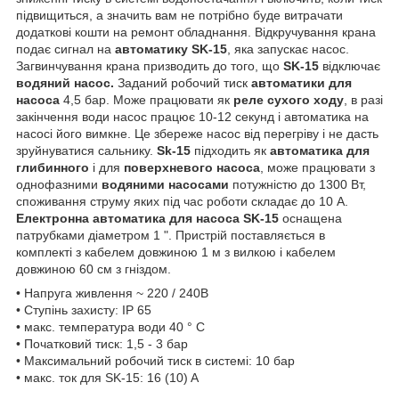
підвищиться, а значить вам не потрібно буде витрачати
додаткові кошти на ремонт обладнання. Відкручування крана
подає сигнал на
автоматику SK-15
, яка запускає насос.
Загвинчування крана призводить до того, що
SK-15
відключає
водяний насос.
Заданий робочий тиск
автоматики для
насоса
4,5 бар. Може працювати як
реле сухого ходу
, в разі
закінчення води насос працює 10-12 секунд і автоматика на
насосі його вимкне. Це збереже насос від перегріву і не дасть
зруйнуватися сальнику.
Sk-15
підходить як
автоматика для
глибинного
і для
поверхневого насоса
, може працювати з
однофазними
водяними насосами
потужністю до 1300 Вт,
споживання струму яких під час роботи складає до 10 A.
Електронна автоматика для насоса SK-15
оснащена
патрубками діаметром 1 ". Пристрій поставляється в
комплекті з кабелем довжиною 1 м з вилкою і кабелем
довжиною 60 см з гніздом.
• Напруга живлення ~ 220 / 240В
• Ступінь захисту: IP 65
• макс. температура води 40 ° С
• Початковий тиск: 1,5 - 3 бар
• Максимальний робочий тиск в системі: 10 бар
• макс. ток для SK-15: 16 (10) A