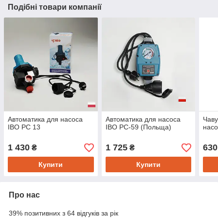
Подібні товари компанії
Автоматика для насоса
Автоматика для насоса
Чаву
IBO PC 13
IBO PC-59 (Польща)
насо
1 430
1 725
630
₴
₴
Купити
Купити
Про нас
39% позитивних з 64 відгуків за рік